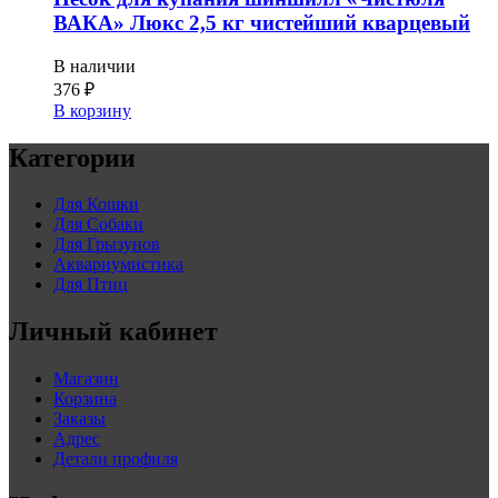
ВАКА» Люкс 2,5 кг чистейший кварцевый
В наличии
376
₽
В корзину
Категории
Для Кошки
Для Собаки
Для Грызунов
Аквариумистика
Для Птиц
Личный кабинет
Магазин
Корзина
Заказы
Адрес
Детали профиля