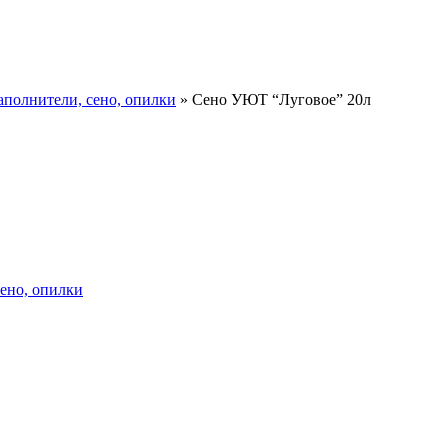
аполнители, сено, опилки
»
Сено УЮТ “Луговое” 20л
ено, опилки