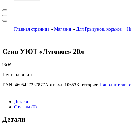
Главная страница
»
Магазин
»
Для Грызунов, хорьков
»
Н
Сено УЮТ «Луговое» 20л
96
₽
Нет в наличии
EAN:
4605427237877
Артикул:
10653
Категория:
Наполнители, с
Детали
Отзывы (0)
Детали