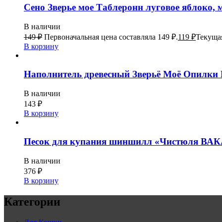
Сено Зверье мое Таблеронн луговое яблоко, 
В наличии
149
₽
Первоначальная цена составляла 149 ₽.
119
₽
Текущая
В корзину
Наполнитель древесный Зверьё Моё Опилки 
В наличии
143
₽
В корзину
Песок для купания шиншилл «Чистюля ВАКА
В наличии
376
₽
В корзину
Категории