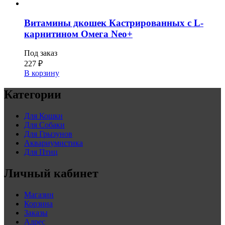
Витамины дкошек Кастрированных с L-
карнитином Омега Neo+
Под заказ
227
₽
В корзину
Категории
Для Кошки
Для Собаки
Для Грызунов
Аквариумистика
Для Птиц
Личный кабинет
Магазин
Корзина
Заказы
Адрес