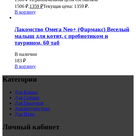
1506 ₽.
1359
₽
Текущая цена: 1359 ₽.
В корзину
Лакомство Омега Neo+ (Фармакс) Веселый
малыш для котят, с пребиотиком и
таурином, 60 таб
В наличии
183
₽
В корзину
Категории
Для Кошки
Для Собаки
Для Грызунов
Аквариумистика
Для Птиц
Личный кабинет