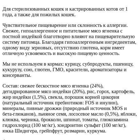
Для стерилизованных кошек и кастрированных котов от 1
года, а также для пожилых кошек.
Чувствительное пищеварение или склонность к аллергии.
Свежее, гипоаллергенное и питательное мясо ягненка с
постной индейкой благотворно влияют на пищеварительную
систему питомца. Благодаря гипоаллергенным ингредиентам,
одному виду зерновых, отсутствию глютена, корм имеет
отличную усвояемость и высокую пищевую ценность.
Мы не используем в кормах: курицу, субпродукты, пшеницу,
кукурузу, сою, глютен, ГМО, красители, ароматизаторы и
консерванты.
Состав: свежее бескостное мясо ягненка (24%),
дегидрированное мясо индейки (20%), рис, горох, картофель,
жир индейки (1,5%), свекла, порошок корней цикория
(натуральный источник пребиотиков: FOS и инулин),
минералы, пивные дрожжи (природный источник MOS и
бета-глюканов), льняное семя, лососевое масло (0,5%), яблоки,
клюква, черника, брокколи, шпинат, томаты, глюкозамина
гидрохлорид (100 мг/кг), хондроитин сульфат (100 мг/кг),
юкка Шидигера, грейпфрут, розмарин, куркума.