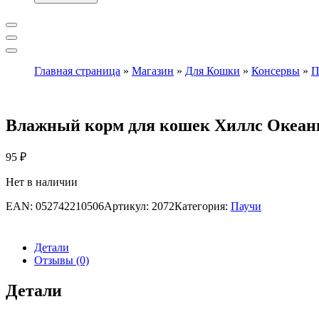
Главная страница
»
Магазин
»
Для Кошки
»
Консервы
»
П
Влажный корм для кошек Хиллс Океани
95
₽
Нет в наличии
EAN:
052742210506
Артикул:
2072
Категория:
Паучи
Детали
Отзывы (0)
Детали