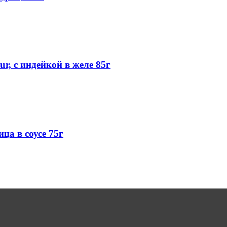
r, с индейкой в желе 85г
ца в соусе 75г