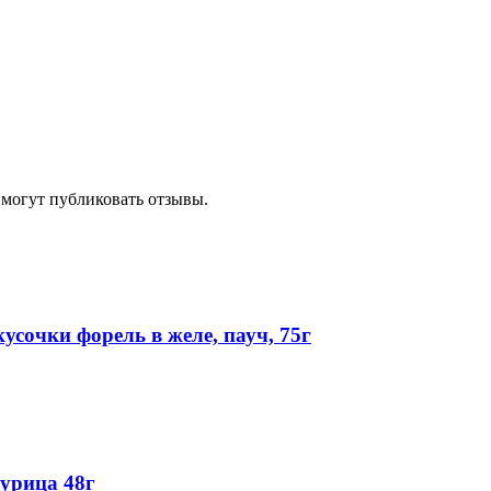
 могут публиковать отзывы.
сочки форель в желе, пауч, 75г
урица 48г