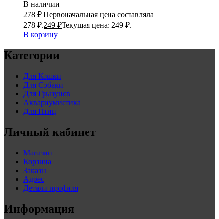
В наличии
278
₽
Первоначальная цена составляла
278 ₽.
249
₽
Текущая цена: 249 ₽.
В корзину
Категории
Для Кошки
Для Собаки
Для Грызунов
Аквариумистика
Для Птиц
Личный кабинет
Магазин
Корзина
Заказы
Адрес
Детали профиля
Информация