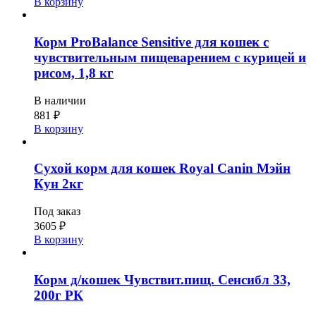
В корзину
Корм ProBalance Sensitive для кошек с
чувствительным пищеварением с курицей и
рисом, 1,8 кг
В наличии
881
₽
В корзину
Сухой корм для кошек Royal Canin Мэйн
Кун 2кг
Под заказ
3605
₽
В корзину
Корм д/кошек Чувствит.пищ. Сенсибл 33,
200г РК