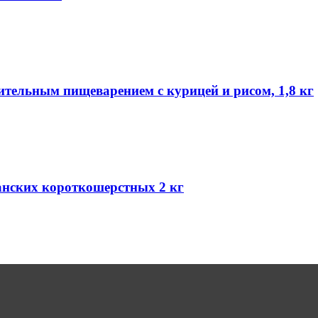
вительным пищеварением с курицей и рисом, 1,8 кг
анских короткошерстных 2 кг