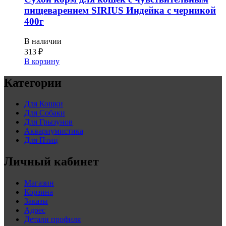
пищеварением SIRIUS Индейка с черникой
400г
В наличии
313
₽
В корзину
Категории
Для Кошки
Для Собаки
Для Грызунов
Аквариумистика
Для Птиц
Личный кабинет
Магазин
Корзина
Заказы
Адрес
Детали профиля