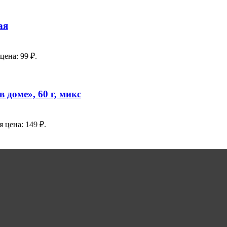
ая
цена: 99 ₽.
доме», 60 г, микс
 цена: 149 ₽.