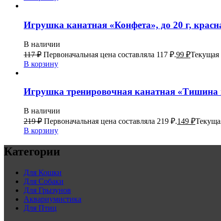
Игрушка канатная «Конфета», до 20 г, красн
В наличии
117
₽
Первоначальная цена составляла 117 ₽.
99
₽
Текущая 
В корзину
Игрушка тренировочная канатная «Тишина в 
В наличии
219
₽
Первоначальная цена составляла 219 ₽.
149
₽
Текущая
В корзину
Категории
Для Кошки
Для Собаки
Для Грызунов
Аквариумистика
Для Птиц