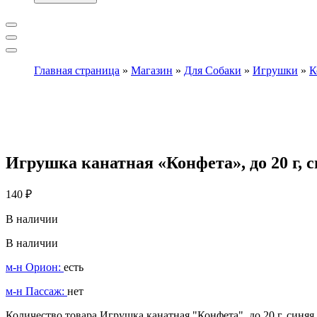
Главная страница
»
Магазин
»
Для Собаки
»
Игрушки
»
К
Игрушка канатная «Конфета», до 20 г, 
140
₽
В наличии
В наличии
м-н Орион:
есть
м-н Пассаж:
нет
Количество товара Игрушка канатная "Конфета", до 20 г, синяя