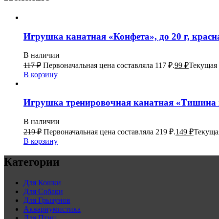
Игрушка канатная «Конфета», до 20 г, красн
В наличии
117
₽
Первоначальная цена составляла 117 ₽.
99
₽
Текущая 
В корзину
Игрушка тренировочная канатная «Тишина в 
В наличии
219
₽
Первоначальная цена составляла 219 ₽.
149
₽
Текущая
В корзину
Категории
Для Кошки
Для Собаки
Для Грызунов
Аквариумистика
Для Птиц