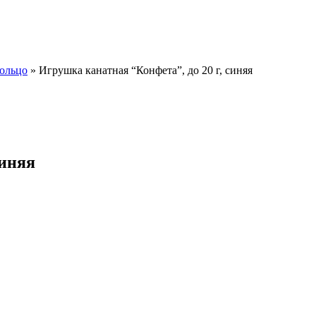
ольцо
»
Игрушка канатная “Конфета”, до 20 г, синяя
синяя