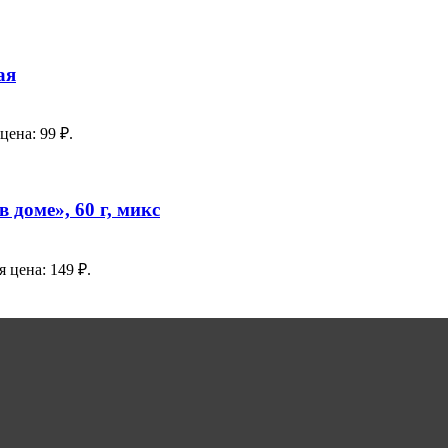
ая
цена: 99 ₽.
доме», 60 г, микс
 цена: 149 ₽.