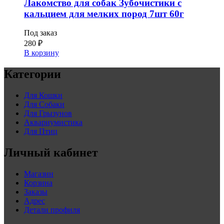
Лакомство для собак Зубочистики с
кальцием для мелких пород 7шт 60г
Под заказ
280
₽
В корзину
Категории
Для Кошки
Для Собаки
Для Грызунов
Аквариумистика
Для Птиц
Личный кабинет
Магазин
Корзина
Заказы
Адрес
Детали профиля