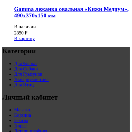
Gamma лежанка овальная «Кижи Медиум»,
490х370х150 мм
В наличии
2850
₽
В корзину
Категории
Для Кошки
Для Собаки
Для Грызунов
Аквариумистика
Для Птиц
Личный кабинет
Магазин
Корзина
Заказы
Адрес
Детали профиля