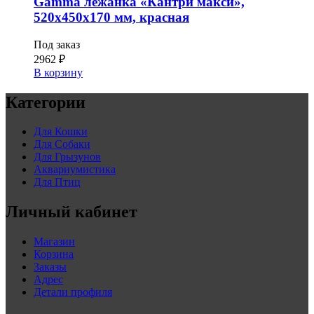
Gamma лежанка «Кантри макси»,
520х450х170 мм, красная
Под заказ
2962
₽
В корзину
Категории
Для Кошки
Для Собаки
Для Грызунов
Аквариумистика
Для Птиц
Личный кабинет
Магазин
Корзина
Заказы
Адрес
Детали профиля