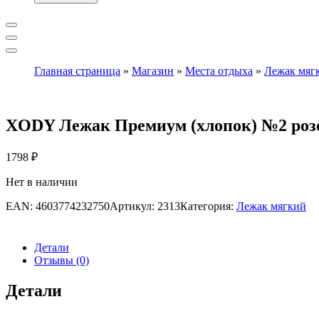
Главная страница
»
Магазин
»
Места отдыха
»
Лежак мяг
XODY Лежак Премиум (хлопок) №2 ро
1798
₽
Нет в наличии
EAN:
4603774232750
Артикул:
2313
Категория:
Лежак мягкий
Детали
Отзывы (0)
Детали