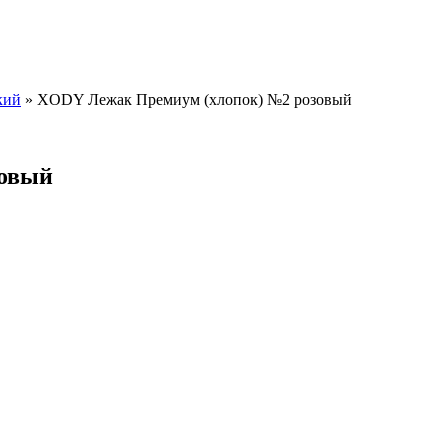
кий
»
XODY Лежак Премиум (хлопок) №2 розовый
зовый